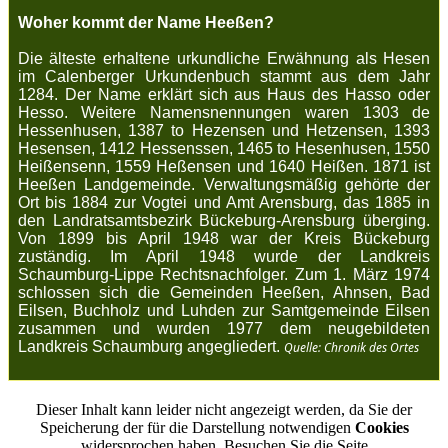
Woher kommt der Name Heeßen?
Die älteste erhaltene urkundliche Erwähnung als
Hesen
im Calenberger Urkundenbuch stammt aus dem Jahr
1284. Der Name erklärt sich aus Haus des Hasso oder
Hesso. Weitere Namensnennungen waren 1303 de
Hessenhusen, 1387 to Hezensen und Hetzensen, 1393
Hesensen, 1412 Hessenssen, 1465 to Hesenhusen, 1550
Heißensenn, 1559 Heßensen und 1640 Heißen. 1871 ist
Heeßen Landgemeinde. Verwaltungsmäßig gehörte der
Ort bis 1884 zur Vogtei und Amt Arensburg, das 1885 in
den Landratsamtsbezirk Bückeburg-Arensburg überging.
Von 1899 bis April 1948 war der Kreis Bückeburg
zuständig. Im April 1948 wurde der Landkreis
Schaumburg-Lippe Rechtsnachfolger. Zum 1. März 1974
schlossen sich die Gemeinden Heeßen, Ahnsen, Bad
Eilsen, Buchholz und Luhden zur Samtgemeinde Eilsen
zusammen und wurden 1977 dem neugebildeten
Landkreis Schaumburg angegliedert.
Quelle: Chronik des Ortes
Dieser Inhalt kann leider nicht angezeigt werden, da Sie der
Speicherung der für die Darstellung notwendigen
Cookies
widersprochen haben. Besuchen Sie die Seite